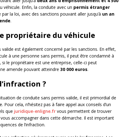
uvant aller jusqu’à
deux ans d’emprisonnement et 4 500
du véhicule. Enfin, la conduite avec un
permis étranger
par la loi, avec des sanctions pouvant aller jusqu’à
un an
mende
.
e propriétaire du véhicule
s valide est également concerné par les sanctions. En effet,
icule à une personne sans permis, il peut être condamné à
, si le propriétaire est une entreprise, celle-ci peut
r une amende pouvant atteindre
30 000 euros
.
’infraction ?
tuation de conduite sans permis valide, il est primordial de
. Pour cela, n’hésitez pas à faire appel aux conseils d’un
tels que
juridique-enligne.fr
vous permettent de trouver
 vous accompagner dans cette démarche. Il est important
quences de l’infraction.