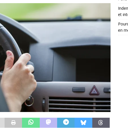
Inde
et in
Pourq
en m