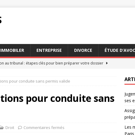
S
IMMOBILER
ENTREPRISE
DIVORCE
ÉTUDE D’AVO
on au tribunal : étapes clés pour bien préparer votre dossier
ART
ctions pour conduite sans permis valide
eurs conseils des avocats succession Paris pour 2026
AVOCAT
Jugem
ation : comment estimer les dommages et intérêts dus
DROIT
ctions pour conduite sans
ses e
 faire appel à un commissaire de justice en mode
JURIDIQUE
Assig
n appel : comprendre le processus et ses enjeux
DROIT
prépa
Les m
Droit
Commentaires fermés
Paris