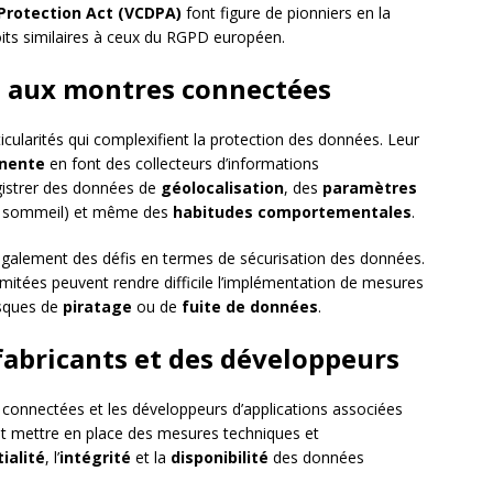
Protection Act (VCDPA)
font figure de pionniers en la
its similaires à ceux du RGPD européen.
és aux montres connectées
ularités qui complexifient la protection des données. Leur
nente
en font des collecteurs d’informations
egistrer des données de
géolocalisation
, des
paramètres
du sommeil) et même des
habitudes comportementales
.
alement des défis en termes de sécurisation des données.
imitées peuvent rendre difficile l’implémentation de mesures
isques de
piratage
ou de
fuite de données
.
fabricants et des développeurs
 connectées et les développeurs d’applications associées
vent mettre en place des mesures techniques et
ialité
, l’
intégrité
et la
disponibilité
des données