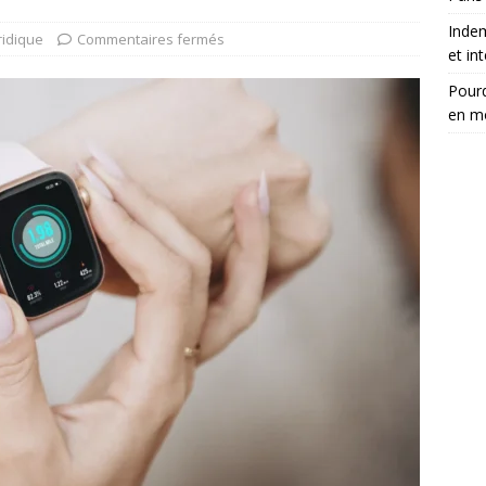
Inde
ridique
Commentaires fermés
et in
Pourq
en m