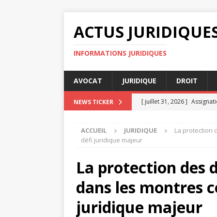
ACTUS JURIDIQUE
INFORMATIONS JURIDIQUES
AVOCAT
JURIDIQUE
DROIT
[ juillet 31, 2026 ]
Assignati
NEWS TICKER
DROIT
ACCUEIL
JURIDIQUE
La protection
[ juillet 30, 2026 ]
Les meill
défi juridique majeur
[ juillet 27, 2026 ]
Indemnis
La protection des 
[ juillet 26, 2026 ]
Pourquoi
dans les montres c
[ août 4, 2026 ]
Jugement e
juridique majeur