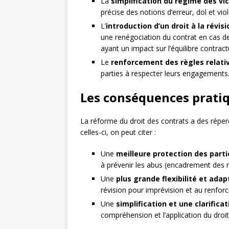
La
simplification du régime des v
précise des notions d’erreur, dol et vio
L’
introduction d’un droit à la révis
une renégociation du contrat en cas de
ayant un impact sur l’équilibre contract
Le
renforcement des règles relativ
parties à respecter leurs engagements
Les conséquences pratiq
La réforme du droit des contrats a des réper
celles-ci, on peut citer :
Une
meilleure protection des parti
à prévenir les abus (encadrement des n
Une
plus grande flexibilité et adap
révision pour imprévision et au renfor
Une
simplification et une clarifica
compréhension et l’application du droi