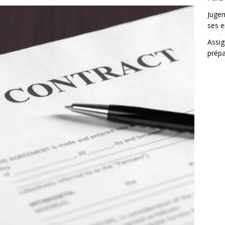
Jugem
ses e
Assig
prépa