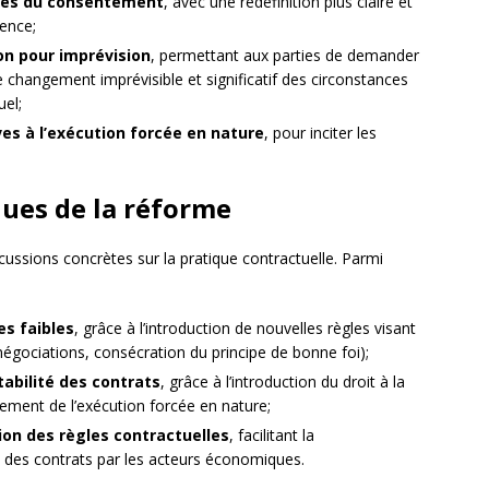
ices du consentement
, avec une redéfinition plus claire et
lence;
ion pour imprévision
, permettant aux parties de demander
 changement imprévisible et significatif des circonstances
uel;
es à l’exécution forcée en nature
, pour inciter les
.
ues de la réforme
cussions concrètes sur la pratique contractuelle. Parmi
es faibles
, grâce à l’introduction de nouvelles règles visant
égociations, consécration du principe de bonne foi);
tabilité des contrats
, grâce à l’introduction du droit à la
cement de l’exécution forcée en nature;
tion des règles contractuelles
, facilitant la
t des contrats par les acteurs économiques.