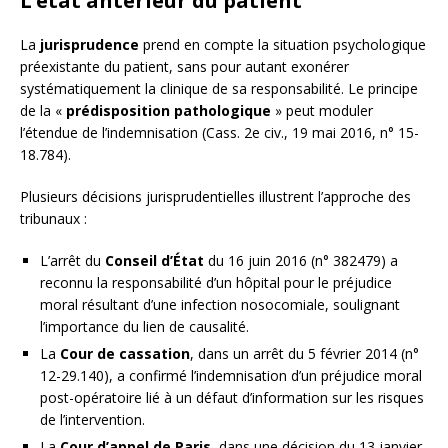
L’état antérieur du patient
La
jurisprudence
prend en compte la situation psychologique
préexistante du patient, sans pour autant exonérer
systématiquement la clinique de sa responsabilité. Le principe
de la «
prédisposition pathologique
» peut moduler
l’étendue de l’indemnisation (Cass. 2e civ., 19 mai 2016, n° 15-
18.784).
Plusieurs décisions jurisprudentielles illustrent l’approche des
tribunaux :
L’arrêt du
Conseil d’État
du 16 juin 2016 (n° 382479) a
reconnu la responsabilité d’un hôpital pour le préjudice
moral résultant d’une infection nosocomiale, soulignant
l’importance du lien de causalité.
La
Cour de cassation
, dans un arrêt du 5 février 2014 (n°
12-29.140), a confirmé l’indemnisation d’un préjudice moral
post-opératoire lié à un défaut d’information sur les risques
de l’intervention.
La
Cour d’appel de Paris
, dans une décision du 13 janvier