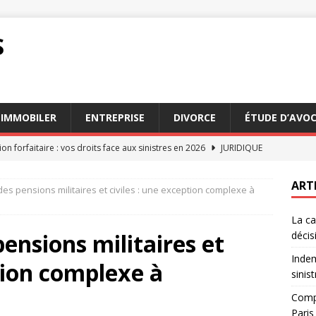
S
IMMOBILER
ENTREPRISE
DIVORCE
ÉTUDE D’AVO
on forfaitaire : vos droits face aux sinistres en 2026
JURIDIQUE
n des services d’avocats succession Paris en 2026
AVOCAT
ART
es pensions militaires et civiles : une exception complexe à
n appel : comprendre le processus et ses enjeux
DROIT
La ca
on au tribunal : étapes clés pour bien préparer votre dossier
ensions militaires et
décis
Indem
ption complexe à
n expliquée : rôle et impact sur les décisions judiciaires
DROIT
sinis
Compa
Paris