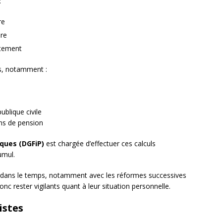
:
re
ire
itement
s, notamment :
blique civile
ons de pension
iques (DGFiP)
est chargée d’effectuer ces calculs
umul.
er dans le temps, notamment avec les réformes successives
onc rester vigilants quant à leur situation personnelle.
istes