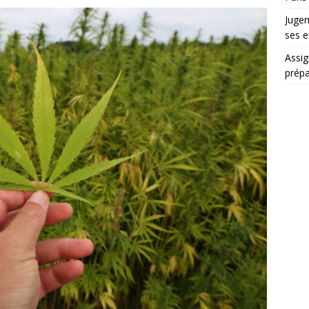
Jugem
ses e
Assig
prépa