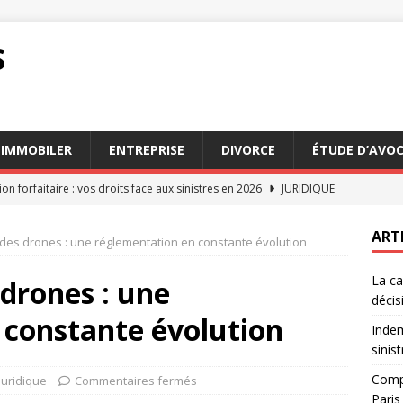
S
IMMOBILER
ENTREPRISE
DIVORCE
ÉTUDE D’AVO
on forfaitaire : vos droits face aux sinistres en 2026
JURIDIQUE
n des services d’avocats succession Paris en 2026
AVOCAT
ART
l des drones : une réglementation en constante évolution
n appel : comprendre le processus et ses enjeux
DROIT
La ca
on au tribunal : étapes clés pour bien préparer votre dossier
 drones : une
décis
 constante évolution
Indem
n expliquée : rôle et impact sur les décisions judiciaires
DROIT
sinis
Compa
Juridique
Commentaires fermés
Paris