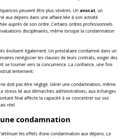
équences peuvent être plus sévères. Un
avocat
, un
aux dépens dans une affaire liée à son activité
chée auprès de son ordre. Certains ordres professionnels
s évaluations disciplinaires, même lorsque la condamnation
lients évoluent également. Un prestataire condamné dans un
tenaires renégocier les clauses de leurs contrats, exiger des
 se tourner vers la concurrence. La confiance, une fois
struit lentement.
ue ne doit pas être négligé. Gérer une condamnation, même
Le stress lié aux démarches administratives, aux échanges
montant final affecte la capacité à se concentrer sur ses
ais réel.
s une condamnation
d’atténuer les effets d’une condamnation aux dépens. Le