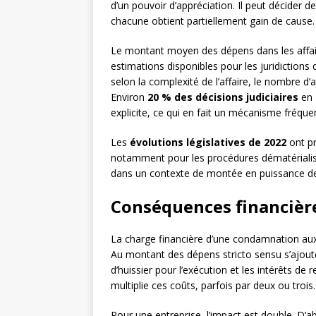
d’un pouvoir d’appréciation. Il peut décider 
chacune obtient partiellement gain de cause.
Le montant moyen des dépens dans les affair
estimations disponibles pour les juridictions
selon la complexité de l’affaire, le nombre d
Environ
20 % des décisions judiciaires
en 
explicite, ce qui en fait un mécanisme fréquen
Les
évolutions législatives de 2022
ont pr
notamment pour les procédures dématérialisé
dans un contexte de montée en puissance des
Conséquences financièr
La charge financière d’une condamnation aux 
Au montant des dépens stricto sensu s’ajouten
d’huissier pour l’exécution et les intérêts d
multiplie ces coûts, parfois par deux ou trois.
Pour une entreprise, l’impact est double. D’ab