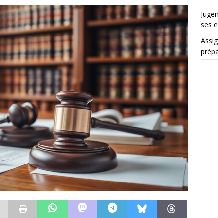
Jugem
ses e
Assig
prépa