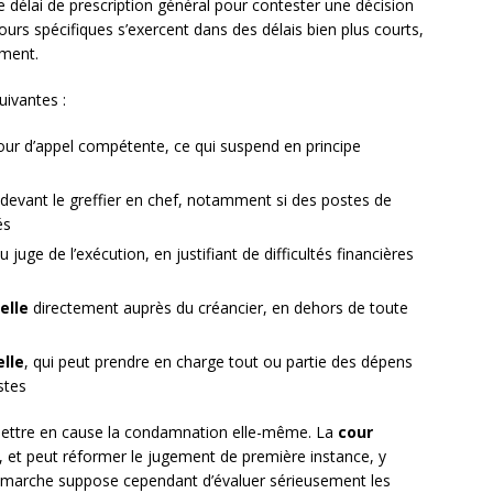
e délai de prescription général pour contester une décision
cours spécifiques s’exercent dans des délais bien plus courts,
ement.
uivantes :
our d’appel compétente, ce qui suspend en principe
devant le greffier en chef, notamment si des postes de
és
u juge de l’exécution, en justifiant de difficultés financières
elle
directement auprès du créancier, en dehors de toute
elle
, qui peut prendre en charge tout ou partie des dépens
stes
remettre en cause la condamnation elle-même. La
cour
it, et peut réformer le jugement de première instance, y
démarche suppose cependant d’évaluer sérieusement les