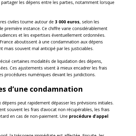
de partager les dépens entre les parties, notamment lorsque
es civiles tourne autour de
3 000 euros
, selon les
 de première instance. Ce chiffre varie considérablement
’audiences et les expertises éventuellement ordonnées.
France aboutissent à une condamnation aux dépens
t mais souvent mal anticipé par les justiciables.
écisé certaines modalités de liquidation des dépens,
es. Ces ajustements visent à mieux encadrer les frais
 procédures numériques devant les juridictions.
es d’une condamnation
dépens peut rapidement dépasser les prévisions initiales.
t souvent les frais d’avocat non récupérables, les frais
e retard en cas de non-paiement. Une
procédure d’appel
ord, la trésorerie immédiate est affectée. Ensuite, les