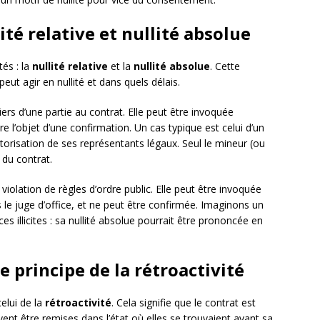
ité relative et nullité absolue
tés : la
nullité relative
et la
nullité absolue
. Cette
peut agir en nullité et dans quels délais.
liers d’une partie au contrat. Elle peut être invoquée
e l’objet d’une confirmation. Un cas typique est celui d’un
utorisation de ses représentants légaux. Seul le mineur (ou
 du contrat.
 violation de règles d’ordre public. Elle peut être invoquée
 le juge d’office, et ne peut être confirmée. Imaginons un
s illicites : sa nullité absolue pourrait être prononcée en
 le principe de la rétroactivité
celui de la
rétroactivité
. Cela signifie que le contrat est
ivent être remises dans l’état où elles se trouvaient avant sa