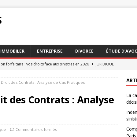
S
IMMOBILER
ENTREPRISE
DIVORCE
ÉTUDE D’AVO
on forfaitaire : vos droits face aux sinistres en 2026
JURIDIQUE
n des services d’avocats succession Paris en 2026
AVOCAT
ART
n Droit des Contrats : Analyse de Cas Pratiques
n appel : comprendre le processus et ses enjeux
DROIT
La ca
on au tribunal : étapes clés pour bien préparer votre dossier
it des Contrats : Analyse
décis
Indem
n expliquée : rôle et impact sur les décisions judiciaires
DROIT
sinis
Compa
ique
Commentaires fermés
Paris