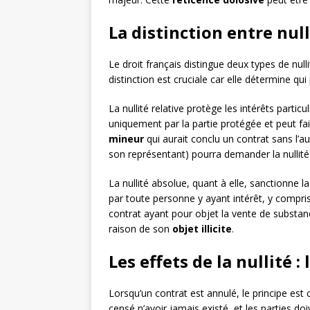
La distinction entre null
Le droit français distingue deux types de nulli
distinction est cruciale car elle détermine qui 
La nullité relative protège les intérêts particu
uniquement par la partie protégée et peut fair
mineur
qui aurait conclu un contrat sans l’a
son représentant) pourra demander la nullité
La nullité absolue, quant à elle, sanctionne la
par toute personne y ayant intérêt, y compris
contrat ayant pour objet la vente de substance
raison de son
objet illicite
.
Les effets de la nullité :
Lorsqu’un contrat est annulé, le principe est 
censé n’avoir jamais existé, et les parties do