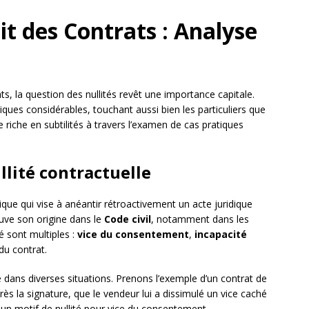
it des Contrats : Analyse
, la question des nullités revêt une importance capitale.
ques considérables, touchant aussi bien les particuliers que
 riche en subtilités à travers l’examen de cas pratiques
llité contractuelle
ique qui vise à anéantir rétroactivement un acte juridique
uve son origine dans le
Code civil
, notamment dans les
té sont multiples :
vice du consentement
,
incapacité
du contrat.
ée dans diverses situations. Prenons l’exemple d’un contrat de
ès la signature, que le vendeur lui a dissimulé un vice caché
un motif de nullité pour vice du consentement.