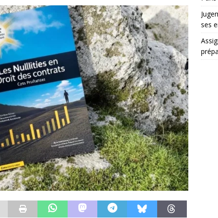
Jugem
ses e
Assig
prépa