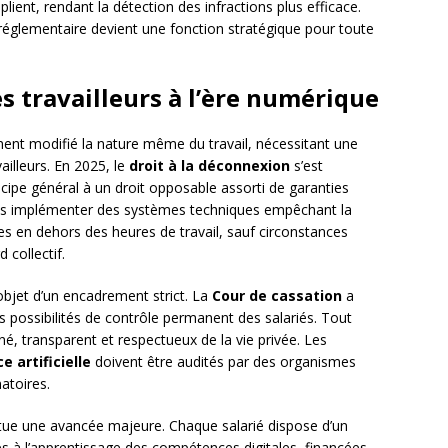
plient, rendant la détection des infractions plus efficace.
e réglementaire devient une fonction stratégique pour toute
 travailleurs à l’ère numérique
nt modifié la nature même du travail, nécessitant une
illeurs. En 2025, le
droit à la déconnexion
s’est
cipe général à un droit opposable assorti de garanties
is implémenter des systèmes techniques empêchant la
s en dehors des heures de travail, sauf circonstances
 collectif.
l’objet d’un encadrement strict. La
Cour de cassation
a
es possibilités de contrôle permanent des salariés. Tout
nné, transparent et respectueux de la vie privée. Les
e artificielle
doivent être audités par des organismes
atoires.
tue une avancée majeure. Chaque salarié dispose d’un
s à l’apprentissage des compétences digitales, financées