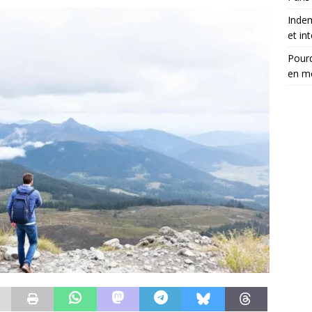
Inde
et in
Pourq
en m