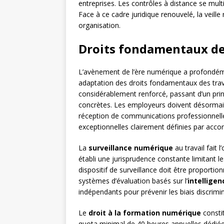
entreprises. Les contrôles à distance se multi
Face à ce cadre juridique renouvelé, la veill
organisation.
Droits fondamentaux des
L’avènement de l’ère numérique a profondéme
adaptation des droits fondamentaux des trava
considérablement renforcé, passant d’un prin
concrètes. Les employeurs doivent désorma
réception de communications professionnelle
exceptionnelles clairement définies par accord
La
surveillance numérique
au travail fait 
établi une jurisprudence constante limitant l
dispositif de surveillance doit être proportio
systèmes d’évaluation basés sur l’
intelligenc
indépendants pour prévenir les biais discrimin
Le
droit à la formation numérique
consti
quota minimal de 40 heures annuelles dédiée