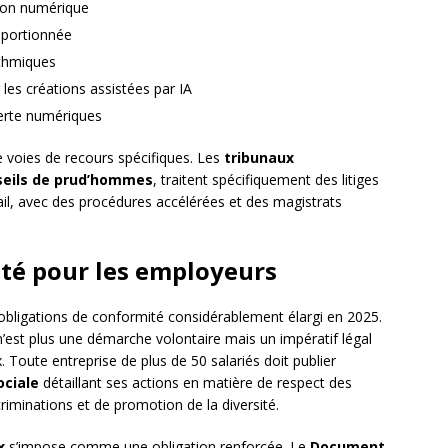
tion numérique
roportionnée
ithmiques
les créations assistées par IA
lerte numériques
voies de recours spécifiques. Les
tribunaux
seils de prud’hommes
, traitent spécifiquement des litiges
vail, avec des procédures accélérées et des magistrats
té pour les employeurs
obligations de conformité considérablement élargi en 2025.
’est plus une démarche volontaire mais un impératif légal
Toute entreprise de plus de 50 salariés doit publier
ociale
détaillant ses actions en matière de respect des
scriminations et de promotion de la diversité.
x
s’impose comme une obligation renforcée. Le
Document