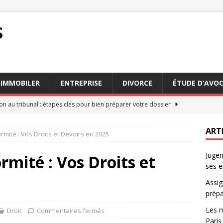
S
IMMOBILER
ENTREPRISE
DIVORCE
ÉTUDE D’AVO
on au tribunal : étapes clés pour bien préparer votre dossier
ART
rmité : Vos Droits et Devoirs en 2025
eurs conseils des avocats succession Paris pour 2026
AVOCAT
Jugem
ation : comment estimer les dommages et intérêts dus
DROIT
rmité : Vos Droits et
ses e
 faire appel à un commissaire de justice en mode
JURIDIQUE
Assig
n appel : comprendre le processus et ses enjeux
DROIT
prépa
Les m
Droit
Commentaires fermés
Paris