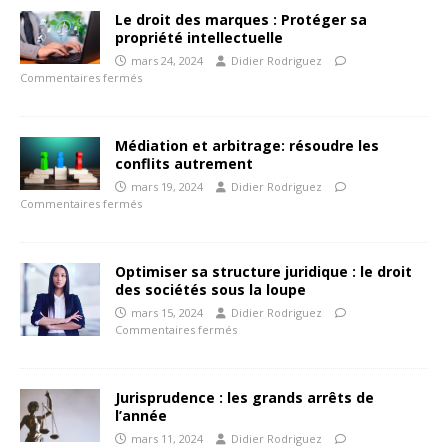
Le droit des marques : Protéger sa
propriété intellectuelle
mars 24, 2024
Didier Rodriguez
Commentaires fermés
Médiation et arbitrage: résoudre les
conflits autrement
mars 19, 2024
Didier Rodriguez
Commentaires fermés
Optimiser sa structure juridique : le droit
des sociétés sous la loupe
mars 15, 2024
Didier Rodriguez
Commentaires fermés
Jurisprudence : les grands arrêts de
l’année
mars 11, 2024
Didier Rodriguez