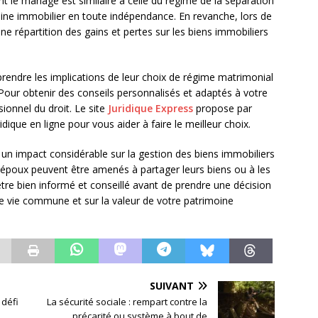
nt le mariage est similaire à celle du régime de la séparation
ine immobilier en toute indépendance. En revanche, lors de
une répartition des gains et pertes sur les biens immobiliers
prendre les implications de leur choix de régime matrimonial
 Pour obtenir des conseils personnalisés et adaptés à votre
sionnel du droit. Le site
Juridique Express
propose par
que en ligne pour vous aider à faire le meilleur choix.
un impact considérable sur la gestion des biens immobiliers
s époux peuvent être amenés à partager leurs biens ou à les
être bien informé et conseillé avant de prendre une décision
e vie commune et sur la valeur de votre patrimoine
SUIVANT
 défi
La sécurité sociale : rempart contre la
précarité ou système à bout de