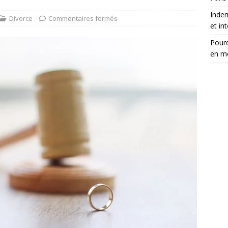
Inde
Divorce
Commentaires fermés
et in
Pourq
en m