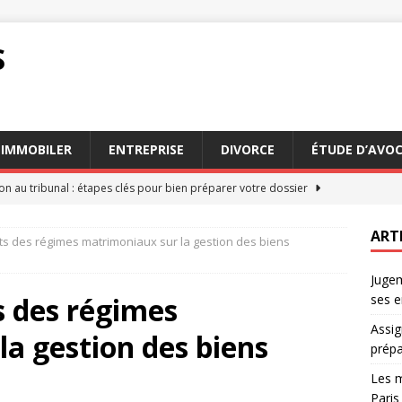
S
IMMOBILER
ENTREPRISE
DIVORCE
ÉTUDE D’AVO
on au tribunal : étapes clés pour bien préparer votre dossier
ART
pacts des régimes matrimoniaux sur la gestion des biens
eurs conseils des avocats succession Paris pour 2026
AVOCAT
Jugem
ation : comment estimer les dommages et intérêts dus
DROIT
ts des régimes
ses e
 faire appel à un commissaire de justice en mode
JURIDIQUE
Assig
a gestion des biens
n appel : comprendre le processus et ses enjeux
DROIT
prépa
Les m
Paris