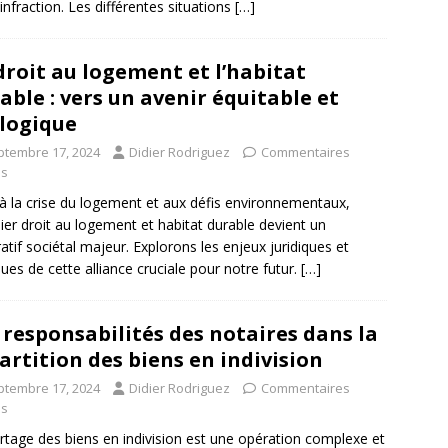
’infraction. Les différentes situations
[…]
droit au logement et l’habitat
able : vers un avenir équitable et
logique
ptembre 17, 2024
Didier Rodriguez
Commentaires
és
à la crise du logement et aux défis environnementaux,
lier droit au logement et habitat durable devient un
atif sociétal majeur. Explorons les enjeux juridiques et
ques de cette alliance cruciale pour notre futur.
[…]
 responsabilités des notaires dans la
artition des biens en indivision
ptembre 17, 2024
Didier Rodriguez
Commentaires
és
rtage des biens en indivision est une opération complexe et