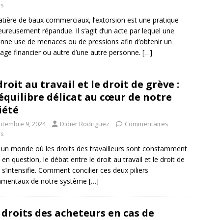
és
tière de baux commerciaux, l’extorsion est une pratique
ureusement répandue. Il s’agit d’un acte par lequel une
nne use de menaces ou de pressions afin d’obtenir un
age financier ou autre d’une autre personne.
[…]
droit au travail et le droit de grève :
équilibre délicat au cœur de notre
iété
ptembre 9, 2024
Didier Rodriguez
Commentaires
és
un monde où les droits des travailleurs sont constamment
 en question, le débat entre le droit au travail et le droit de
 s’intensifie. Comment concilier ces deux piliers
amentaux de notre système
[…]
 droits des acheteurs en cas de