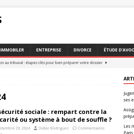
S
IMMOBILER
ENTREPRISE
DIVORCE
ÉTUDE D’AVO
on au tribunal : étapes clés pour bien préparer votre dossier
ART
eurs conseils des avocats succession Paris pour 2026
AVOCAT
Jugem
ation : comment estimer les dommages et intérêts dus
DROIT
24
ses e
 faire appel à un commissaire de justice en mode
JURIDIQUE
Assig
sécurité sociale : rempart contre la
n appel : comprendre le processus et ses enjeux
DROIT
prépa
carité ou système à bout de souffle ?
Les m
ptembre 29, 2024
Didier Rodriguez
Commentaires
Paris