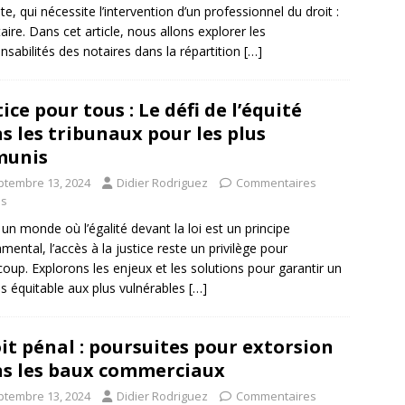
ate, qui nécessite l’intervention d’un professionnel du droit :
taire. Dans cet article, nous allons explorer les
nsabilités des notaires dans la répartition
[…]
tice pour tous : Le défi de l’équité
s les tribunaux pour les plus
munis
ptembre 13, 2024
Didier Rodriguez
Commentaires
és
un monde où l’égalité devant la loi est un principe
mental, l’accès à la justice reste un privilège pour
oup. Explorons les enjeux et les solutions pour garantir un
s équitable aux plus vulnérables
[…]
it pénal : poursuites pour extorsion
s les baux commerciaux
ptembre 13, 2024
Didier Rodriguez
Commentaires