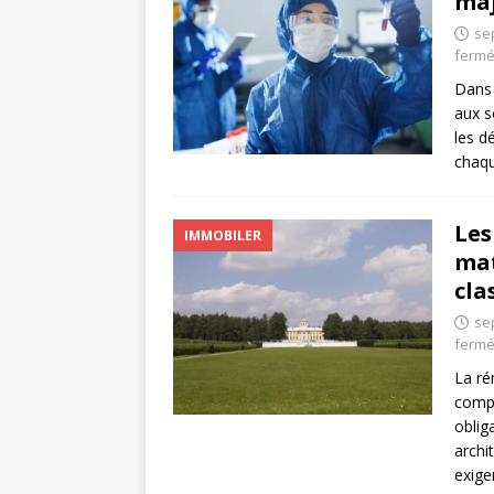
maj
se
ferm
Dans 
aux s
les d
chaqu
Les
IMMOBILER
mat
cla
se
ferm
La ré
compl
oblig
archi
exig