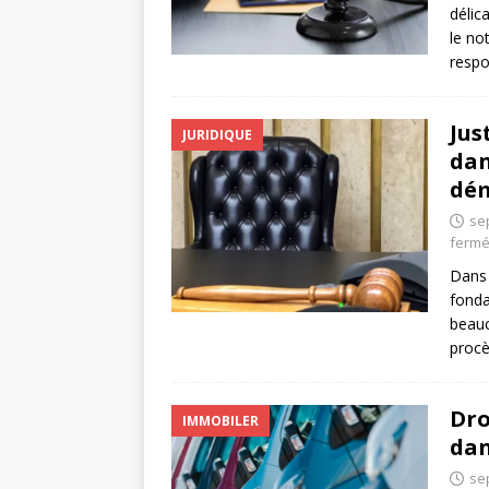
délic
le no
respo
Jus
JURIDIQUE
dan
dé
se
ferm
Dans 
fonda
beauc
procè
Dro
IMMOBILER
dan
se