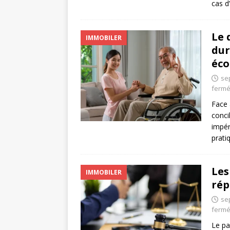
cas d
Le 
IMMOBILER
dur
éco
se
ferm
Face 
conci
impér
prati
Les
IMMOBILER
rép
se
ferm
Le pa