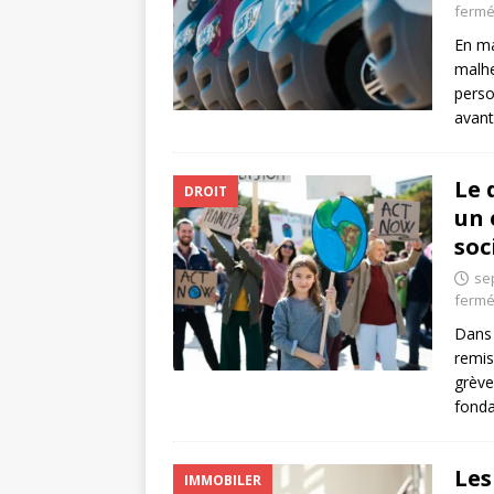
ferm
En ma
malhe
perso
avant
Le 
DROIT
un 
soc
se
ferm
Dans 
remis
grève
fond
Les
IMMOBILER