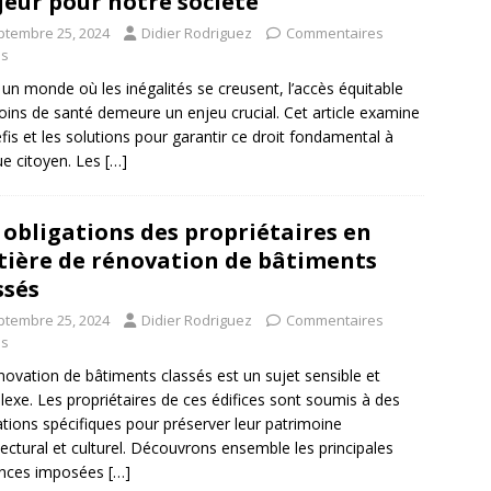
eur pour notre société
ptembre 25, 2024
Didier Rodriguez
Commentaires
és
un monde où les inégalités se creusent, l’accès équitable
oins de santé demeure un enjeu crucial. Cet article examine
éfis et les solutions pour garantir ce droit fondamental à
e citoyen. Les
[…]
 obligations des propriétaires en
ière de rénovation de bâtiments
ssés
ptembre 25, 2024
Didier Rodriguez
Commentaires
és
novation de bâtiments classés est un sujet sensible et
exe. Les propriétaires de ces édifices sont soumis à des
ations spécifiques pour préserver leur patrimoine
tectural et culturel. Découvrons ensemble les principales
ences imposées
[…]