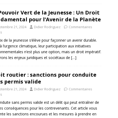
Pouvoir Vert de la Jeunesse : Un Droit
damental pour l’Avenir de la Planète
ptembre 21, 2024
Didier Rodriguez
Commentaires
és
ix de la jeunesse s’élève pour façonner un avenir durable.
à l’urgence climatique, leur participation aux initiatives
onnementales n’est plus une option, mais un droit impératif.
rons les enjeux juridiques et sociétaux de
[…]
it routier : sanctions pour conduite
s permis valide
ptembre 21, 2024
Didier Rodriguez
Commentaires
és
nduite sans permis valide est un délit qui peut entraîner de
es conséquences pour les contrevenants. Cet article vous
nte les sanctions encourues et les mesures à prendre en