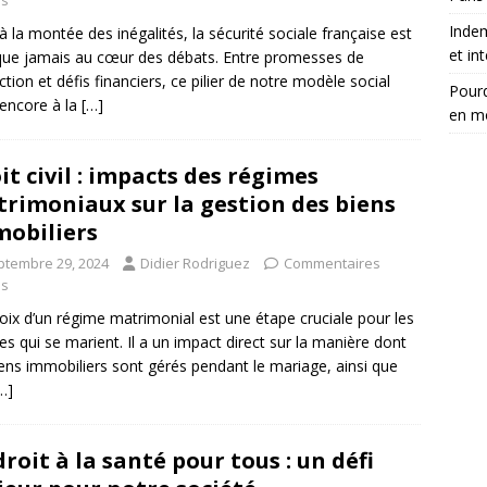
és
Inde
à la montée des inégalités, la sécurité sociale française est
et in
que jamais au cœur des débats. Entre promesses de
ction et défis financiers, ce pilier de notre modèle social
Pourq
l encore à la
[…]
en m
it civil : impacts des régimes
rimoniaux sur la gestion des biens
obiliers
ptembre 29, 2024
Didier Rodriguez
Commentaires
és
oix d’un régime matrimonial est une étape cruciale pour les
es qui se marient. Il a un impact direct sur la manière dont
iens immobiliers sont gérés pendant le mariage, ainsi que
…]
droit à la santé pour tous : un défi