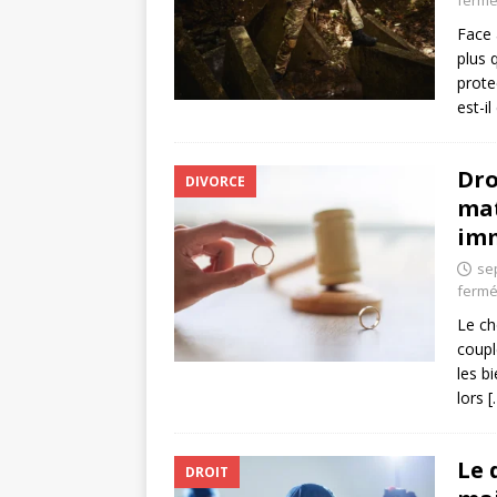
ferm
Face 
plus 
prote
est-i
Dro
DIVORCE
mat
imm
se
ferm
Le ch
coupl
les b
lors
[
Le 
DROIT