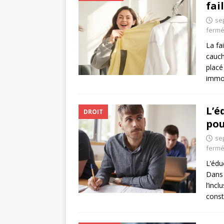
fai
se
ferm
La fa
cauch
placé
immob
L’é
DROIT
pou
se
ferm
L’édu
Dans 
l’inc
const