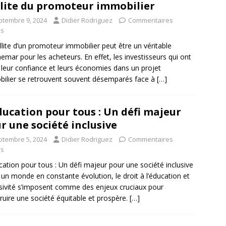
llite du promoteur immobilier
ptembre 9, 2024
Didier Rodriguez
Commentaires
és
illite d’un promoteur immobilier peut être un véritable
emar pour les acheteurs. En effet, les investisseurs qui ont
 leur confiance et leurs économies dans un projet
ilier se retrouvent souvent désemparés face à
[…]
ducation pour tous : Un défi majeur
r une société inclusive
ptembre 5, 2024
Didier Rodriguez
Commentaires
és
cation pour tous : Un défi majeur pour une société inclusive
un monde en constante évolution, le droit à l’éducation et
lusivité s’imposent comme des enjeux cruciaux pour
ruire une société équitable et prospère.
[…]