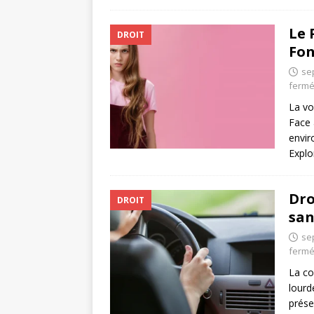
Le 
DROIT
Fon
se
ferm
La vo
Face 
envir
Explo
Dro
DROIT
san
se
ferm
La co
lourd
prése