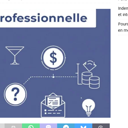
Inde
et in
Pourq
en m