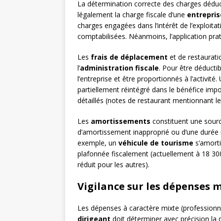
La détermination correcte des charges déduc
légalement la charge fiscale d’une
entrepris
charges engagées dans l’intérêt de l’exploitati
comptabilisées. Néanmoins, l’application prat
Les
frais de déplacement
et de restaurati
l’
administration fiscale
. Pour être déductib
l’entreprise et être proportionnés à l’activité
partiellement réintégré dans le bénéfice impo
détaillés (notes de restaurant mentionnant les
Les
amortissements
constituent une sourc
d’amortissement inapproprié ou d’une durée
exemple, un
véhicule de tourisme
s’amorti
plafonnée fiscalement (actuellement à 18 30
réduit pour les autres).
Vigilance sur les dépenses 
Les dépenses à caractère mixte (professionnel
dirigeant
doit déterminer avec précision la 