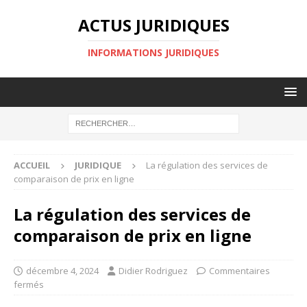
ACTUS JURIDIQUES
INFORMATIONS JURIDIQUES
ACCUEIL
JURIDIQUE
La régulation des services de
comparaison de prix en ligne
La régulation des services de
comparaison de prix en ligne
décembre 4, 2024
Didier Rodriguez
Commentaires
fermés