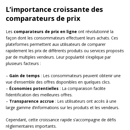
L’importance croissante des
comparateurs de prix
Les
comparateurs de prix en ligne
ont révolutionné la
façon dont les consommateurs effectuent leurs achats. Ces
plateformes permettent aux utilisateurs de comparer
rapidement les prix de différents produits ou services proposés
par de multiples vendeurs. Leur popularité s’explique par
plusieurs facteurs :
–
Gain de temps
: Les consommateurs peuvent obtenir une
vue d’ensemble des offres disponibles en quelques clics.
–
Économies potentielles
: La comparaison facilite
l’identification des meilleures offres.
–
Transparence accrue
: Les utilisateurs ont accès à une
large gamme d’informations sur les produits et les vendeurs.
Cependant, cette croissance rapide s’accompagne de défis
réglementaires importants.