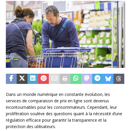
Dans un monde numérique en constante évolution, les
services de comparaison de prix en ligne sont devenus
incontournables pour les consommateurs. Cependant, leur
prolifération soulève des questions quant à la nécessité d’une
régulation efficace pour garantir la transparence et la
protection des utilisateurs.