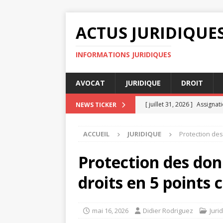
ACTUS JURIDIQUE
INFORMATIONS JURIDIQUES
AVOCAT
JURIDIQUE
DROIT
[ juillet 31, 2026 ]
Assignati
NEWS TICKER
DROIT
ACCUEIL
JURIDIQUE
Protection des
[ juillet 30, 2026 ]
Les meill
[ juillet 27, 2026 ]
Indemnis
Protection des don
[ juillet 26, 2026 ]
Pourquoi
droits en 5 points c
[ août 4, 2026 ]
Jugement e
mai 16, 2026
Didier Rodriguez
Juri