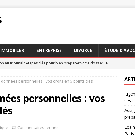
S
IMMOBILER
ENTREPRISE
DIVORCE
ÉTUDE D’AVO
on au tribunal : étapes clés pour bien préparer votre dossier
ART
 données personnelles : vos droits en 5 points clés
eurs conseils des avocats succession Paris pour 2026
AVOCAT
Jugem
ation : comment estimer les dommages et intérêts dus
DROIT
nées personnelles : vos
ses e
 faire appel à un commissaire de justice en mode
JURIDIQUE
lés
Assig
n appel : comprendre le processus et ses enjeux
DROIT
prépa
Les m
dique
Commentaires fermés
Paris