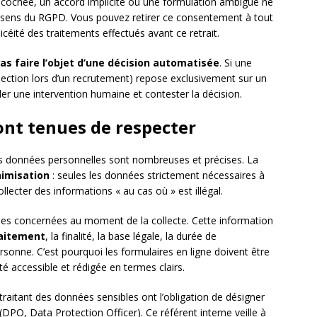
é-cochée, un accord implicite ou une formulation ambiguë ne
 sens du RGPD. Vous pouvez retirer ce consentement à tout
éité des traitements effectués avant ce retrait.
pas faire l’objet d’une décision automatisée
. Si une
élection lors d’un recrutement) repose exclusivement sur un
 une intervention humaine et contester la décision.
ont tenues de respecter
des données personnelles sont nombreuses et précises. La
nimisation
: seules les données strictement nécessaires à
ollecter des informations « au cas où » est illégal.
nes concernées au moment de la collecte. Cette information
raitement
, la finalité, la base légale, la durée de
ersonne. C’est pourquoi les formulaires en ligne doivent être
é accessible et rédigée en termes clairs.
traitant des données sensibles ont l’obligation de désigner
(DPO, Data Protection Officer). Ce référent interne veille à