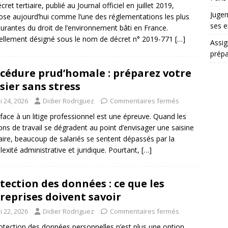
ret tertiaire, publié au Journal officiel en juillet 2019,
Jugem
ose aujourd’hui comme l’une des réglementations les plus
ses e
turantes du droit de l’environnement bâti en France.
iellement désigné sous le nom de décret n° 2019-771
[…]
Assig
prépa
cédure prud’homale : préparez votre
sier sans stress
i 24, 2026
Didier Rodriguez
Commentaires fermés
 face à un litige professionnel est une épreuve. Quand les
ions de travail se dégradent au point d’envisager une saisine
iaire, beaucoup de salariés se sentent dépassés par la
exité administrative et juridique. Pourtant,
[…]
tection des données : ce que les
reprises doivent savoir
i 22, 2026
Didier Rodriguez
Commentaires fermés
otection des données personnelles n’est plus une option