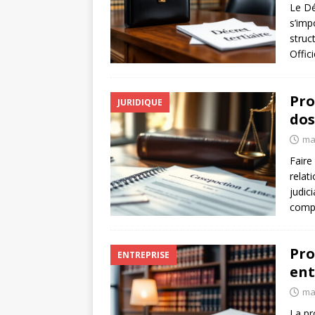
Le Déc
s’imp
struc
Offic
Pro
JURIDIQUE
dos
ma
Faire
relat
judic
compl
Pro
ENTREPRISE
ent
ma
La pr