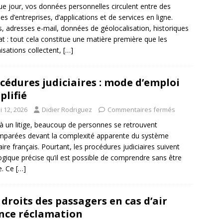
e jour, vos données personnelles circulent entre des
nes d’entreprises, d’applications et de services en ligne.
 adresses e-mail, données de géolocalisation, historiques
at : tout cela constitue une matière première que les
isations collectent,
[…]
cédures judiciaires : mode d’emploi
plifié
i 12, 2026
Didier Rodriguez
Commentaires fermés
à un litige, beaucoup de personnes se retrouvent
parées devant la complexité apparente du système
iaire français. Pourtant, les procédures judiciaires suivent
ogique précise qu’il est possible de comprendre sans être
te. Ce
[…]
 droits des passagers en cas d’air
nce réclamation