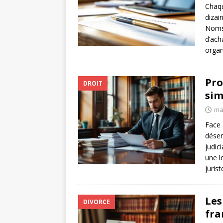
Chaqu
dizai
Noms,
d’ach
organ
Pro
DROIT
sim
ma
Face 
désem
judic
une l
juris
Les
DIVORCE
fra