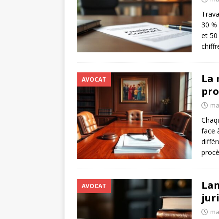
Trava
30 % 
et 50
chiff
La 
AVOCAT
pro
mai
Chaqu
face à
diffé
proc
Lan
AVOCAT
jur
mai