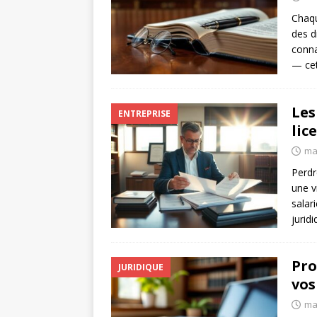
Chaqu
des d
conna
— cet
Les
ENTREPRISE
lic
ma
Perdr
une v
salar
jurid
Pro
JURIDIQUE
vos
ma