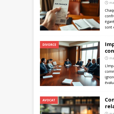
mai
Chaqu
confr
égaré
sont 
Imp
DIVORCE
con
mai
L’imp
comme
ignor
évalu
Con
AVOCAT
rel
mai