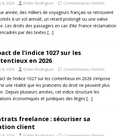
 8, 2026
Didier Rodriguez
Commentaires fermés
e année, des milliers de voyageurs français se retrouvent
ontés à un vol annulé, un retard prolongé ou une valise
e. Les droits des passagers en cas d’Air France réclamation
encadrés par des textes
[…]
act de l’indice 1027 sur les
tentieux en 2026
 8, 2026
Didier Rodriguez
Commentaires fermés
act de l’indice 1027 sur les contentieux en 2026 s’impose
 une réalité que les praticiens du droit ne peuvent plus
er. Depuis plusieurs années, cet indice structure les
ations économiques et juridiques des litiges
[…]
trats freelance : sécuriser sa
ation client
 8, 2026
Didier Rodriguez
Commentaires fermés