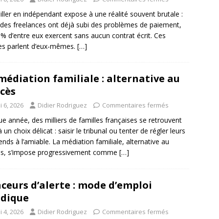
iller en indépendant expose à une réalité souvent brutale :
des freelances ont déjà subi des problèmes de paiement,
 % d’entre eux exercent sans aucun contrat écrit. Ces
res parlent d’eux-mêmes.
[…]
médiation familiale : alternative au
cès
 6, 2026
Didier Rodriguez
Commentaires fermés
e année, des milliers de familles françaises se retrouvent
 un choix délicat : saisir le tribunal ou tenter de régler leurs
rends à l’amiable. La médiation familiale, alternative au
ès, s’impose progressivement comme
[…]
ceurs d’alerte : mode d’emploi
idique
 4, 2026
Didier Rodriguez
Commentaires fermés