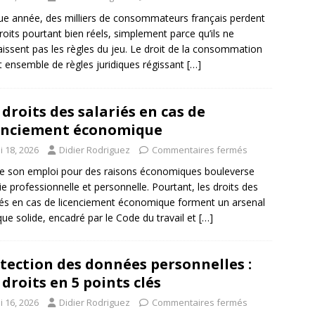
e année, des milliers de consommateurs français perdent
roits pourtant bien réels, simplement parce qu’ils ne
issent pas les règles du jeu. Le droit de la consommation
 ensemble de règles juridiques régissant
[…]
 droits des salariés en cas de
enciement économique
i 18, 2026
Didier Rodriguez
Commentaires fermés
e son emploi pour des raisons économiques bouleverse
ie professionnelle et personnelle. Pourtant, les droits des
iés en cas de licenciement économique forment un arsenal
ique solide, encadré par le Code du travail et
[…]
tection des données personnelles :
 droits en 5 points clés
i 16, 2026
Didier Rodriguez
Commentaires fermés