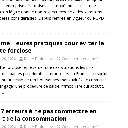
les entreprises françaises et européennes : c’est une
ation légale dont le non-respect expose à des sanctions
cières considérables. Depuis l’entrée en vigueur du RGPD
 meilleures pratiques pour éviter la
te forclose
i 20, 2026
Didier Rodriguez
Commentaires fermés
tte forclose représente l’une des situations les plus
tées par les propriétaires immobiliers en France. Lorsqu’un
nteur cesse de rembourser ses mensualités, le créancier
engager une procédure de saisie immobilière qui aboutit,
[…]
 7 erreurs à ne pas commettre en
it de la consommation
i 20, 2026
Didier Rodriguez
Commentaires fermés