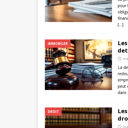
pour 
oblig
finan
[…]
Les
IMMOBILER
det
ma
La de
redou
empru
peut 
dans
Les
DROIT
dro
ma