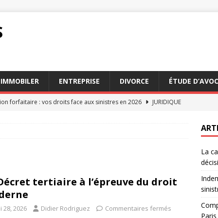
S
IMMOBILER
ENTREPRISE
DIVORCE
ÉTUDE D’AVO
on forfaitaire : vos droits face aux sinistres en 2026
JURIDIQUE
n des services d’avocats succession Paris en 2026
AVOCAT
ART
n appel : comprendre le processus et ses enjeux
DROIT
La ca
on au tribunal : étapes clés pour bien préparer votre dossier
décis
Indem
Décret tertiaire à l’épreuve du droit
n expliquée : rôle et impact sur les décisions judiciaires
DROIT
sinis
derne
Compa
i 28, 2026
Didier Rodriguez
Commentaires fermés
Paris