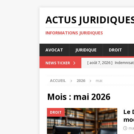
ACTUS JURIDIQUE
INFORMATIONS JURIDIQUES
AVOCAT
JURIDIQUE
DROIT
[ août 7, 2026 ]
Indemnisati
NEWS TICKER
[ août 7, 2026 ]
Comparaiso
ACCUEIL
2026
mai
[ août 4, 2026 ]
Jugement e
[ juillet 31, 2026 ]
Assignati
Mois :
mai 2026
DROIT
Le 
DROIT
[ août 8, 2026 ]
La cassatio
mo
ma