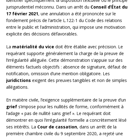
identifier spécifiquement la disposition textuelle ou le principe
jurisprudentiel méconnu. Dans un arrêt du
Conseil d’État du
17 février 2021
, une annulation a été prononcée sur le
fondement précis de l’article L.122-1 du Code des relations
entre le public et l’administration, qui impose une motivation
explicite des décisions défavorables.
La
matérialité du vice
doit être établie avec précision. Le
requérant supporte généralement la charge de la preuve de
l’irrégularité alléguée. Cette démonstration s’appuie sur des
éléments factuels objectifs : absence de signature, défaut de
notification, omission d’une mention obligatoire. Les
juridictions
exigent des preuves tangibles et non de simples
allégations.
En matière civile, l’exigence supplémentaire de la preuve d’un
grief
s’impose pour les nullités de forme, conformément à
l’adage « pas de nullité sans grief ». Le requérant doit
démontrer en quoi l’irrégularité formelle a concrètement lésé
ses intérêts. La
Cour de cassation
, dans un arrêt de la
première chambre civile du 9 septembre 2020, a rejeté une