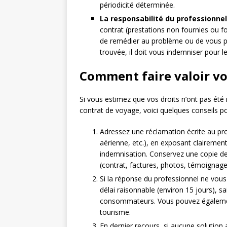
périodicité déterminée.
La responsabilité du professionnel
contrat (prestations non fournies ou f
de remédier au problème ou de vous pro
trouvée, il doit vous indemniser pour le
Comment faire valoir vos
Si vous estimez que vos droits n’ont pas été 
contrat de voyage, voici quelques conseils po
Adressez une réclamation écrite au pr
aérienne, etc.), en exposant clairemen
indemnisation. Conservez une copie de 
(contrat, factures, photos, témoignages
Si la réponse du professionnel ne vous
délai raisonnable (environ 15 jours), 
consommateurs. Vous pouvez également s
tourisme.
En dernier recours, si aucune solution