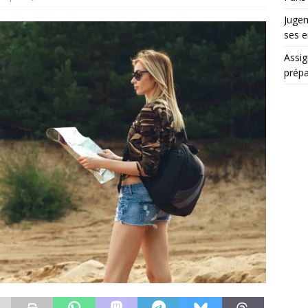
Jugem
ses e
Assig
prépa