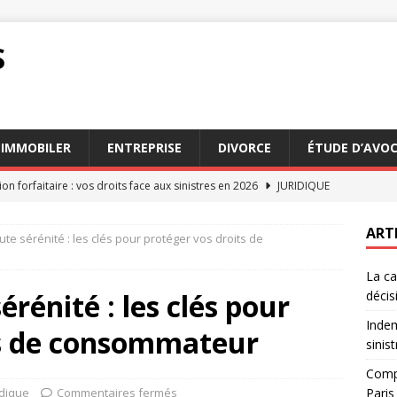
S
IMMOBILER
ENTREPRISE
DIVORCE
ÉTUDE D’AVO
on forfaitaire : vos droits face aux sinistres en 2026
JURIDIQUE
n des services d’avocats succession Paris en 2026
AVOCAT
ART
te sérénité : les clés pour protéger vos droits de
n appel : comprendre le processus et ses enjeux
DROIT
La ca
on au tribunal : étapes clés pour bien préparer votre dossier
rénité : les clés pour
décis
Indem
ts de consommateur
n expliquée : rôle et impact sur les décisions judiciaires
DROIT
sinis
Compa
idique
Commentaires fermés
Paris