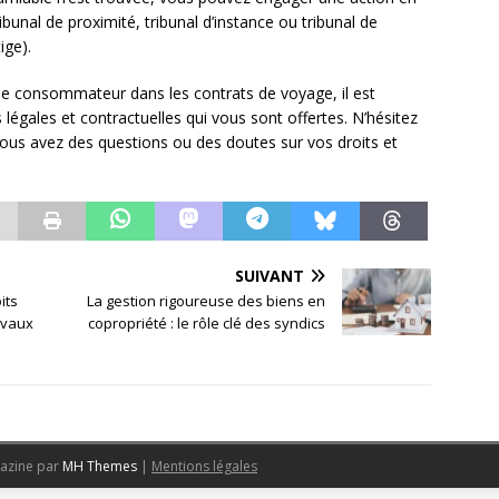
ibunal de proximité, tribunal d’instance ou tribunal de
ige).
ue consommateur dans les contrats de voyage, il est
s légales et contractuelles qui vous sont offertes. N’hésitez
 vous avez des questions ou des doutes sur vos droits et
SUIVANT
its
La gestion rigoureuse des biens en
avaux
copropriété : le rôle clé des syndics
azine par
MH Themes
|
Mentions légales