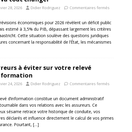
vier 28, 2026
Didier Rodriguez
Commentaires fermés
révisions économiques pour 2026 révèlent un déficit public
ais estimé à 3,5% du PIB, dépassant largement les critères
astricht. Cette situation soulève des questions juridiques
res concernant la responsabilité de l’État, les mécanismes
rreurs à éviter sur votre relevé
nformation
vier 24, 2026
Didier Rodriguez
Commentaires fermés
levé d’information constitue un document administratif
tournable dans vos relations avec les assureurs. Ce
eux sésame retrace votre historique de conduite, vos
tres déclarés et influence directement le calcul de vos primes
urance. Pourtant,
[…]