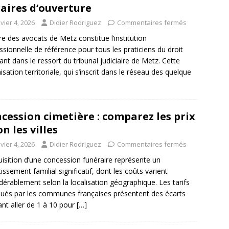
aires d’ouverture
vier 4, 2026
Didier Rodriguez
Commentaires fermés
re des avocats de Metz constitue l’institution
ssionnelle de référence pour tous les praticiens du droit
ant dans le ressort du tribunal judiciaire de Metz. Cette
isation territoriale, qui s’inscrit dans le réseau des quelque
cession cimetière : comparez les prix
on les villes
vier 4, 2026
Didier Rodriguez
Commentaires fermés
uisition d’une concession funéraire représente un
tissement familial significatif, dont les coûts varient
dérablement selon la localisation géographique. Les tarifs
qués par les communes françaises présentent des écarts
nt aller de 1 à 10 pour
[…]