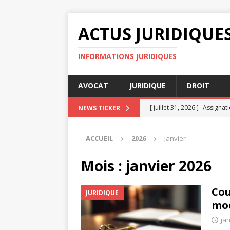
ACTUS JURIDIQUE
INFORMATIONS JURIDIQUES
AVOCAT
JURIDIQUE
DROIT
[ juillet 31, 2026 ]
Assignati
NEWS TICKER
DROIT
ACCUEIL
2026
janvier
[ juillet 30, 2026 ]
Les meill
[ juillet 27, 2026 ]
Indemnis
Mois :
janvier 2026
[ juillet 26, 2026 ]
Pourquoi
Cou
JURIDIQUE
[ août 4, 2026 ]
Jugement e
mod
jan