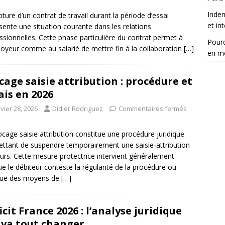
Inde
pture d’un contrat de travail durant la période d’essai
et in
sente une situation courante dans les relations
ssionnelles. Cette phase particulière du contrat permet à
Pourq
loyeur comme au salarié de mettre fin à la collaboration
[…]
en m
cage saisie attribution : procédure et
ais en 2026
vier 28, 2026
Didier Rodriguez
Commentaires fermés
ocage saisie attribution constitue une procédure juridique
ttant de suspendre temporairement une saisie-attribution
urs. Cette mesure protectrice intervient généralement
ue le débiteur conteste la régularité de la procédure ou
que des moyens de
[…]
icit France 2026 : l’analyse juridique
 va tout changer