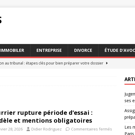
S
IMMOBILER
ENTREPRISE
DIVORCE
ÉTUDE D’AVO
on au tribunal : étapes clés pour bien préparer votre dossier
ART
eurs conseils des avocats succession Paris pour 2026
AVOCAT
Jugem
ation : comment estimer les dommages et intérêts dus
DROIT
ses e
 faire appel à un commissaire de justice en mode
JURIDIQUE
Assig
rrier rupture période d’essai :
n appel : comprendre le processus et ses enjeux
DROIT
prépa
èle et mentions obligatoires
Les m
vier 28, 2026
Didier Rodriguez
Commentaires fermés
Paris