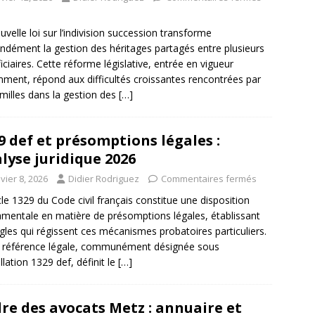
uvelle loi sur l’indivision succession transforme
ndément la gestion des héritages partagés entre plusieurs
iciaires. Cette réforme législative, entrée en vigueur
ment, répond aux difficultés croissantes rencontrées par
amilles dans la gestion des
[…]
9 def et présomptions légales :
lyse juridique 2026
vier 8, 2026
Didier Rodriguez
Commentaires fermés
icle 1329 du Code civil français constitue une disposition
mentale en matière de présomptions légales, établissant
ègles qui régissent ces mécanismes probatoires particuliers.
 référence légale, communément désignée sous
llation 1329 def, définit le
[…]
re des avocats Metz : annuaire et