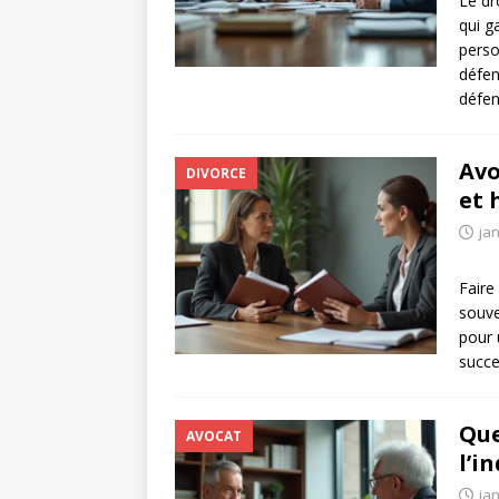
Le dr
qui g
perso
défen
défe
Avo
DIVORCE
et 
jan
Faire
souve
pour 
succe
Que
AVOCAT
l’i
jan