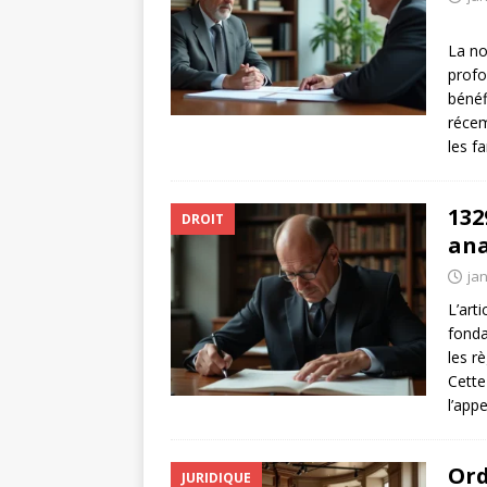
La no
profo
bénéf
récem
les f
132
DROIT
ana
jan
L’art
fonda
les r
Cette
l’appe
Ord
JURIDIQUE