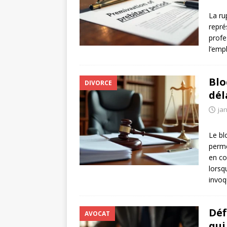
La ru
repré
profe
l’emp
Blo
DIVORCE
dél
jan
Le bl
perme
en co
lorsq
invo
Déf
AVOCAT
qui