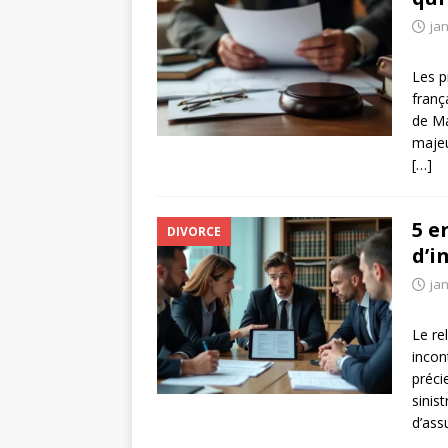
jan
Les p
franç
de Ma
majeu
[…]
5 e
DIVORCE
d’i
jan
Le re
incon
préci
sinis
d’ass