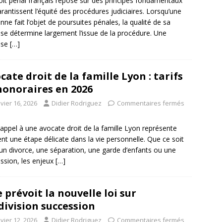
oit pénal français repose sur des principes fondamentaux
arantissent l’équité des procédures judiciaires. Lorsqu’une
nne fait l’objet de poursuites pénales, la qualité de sa
se détermine largement l’issue de la procédure. Une
nse
[…]
cate droit de la famille Lyon : tarifs
honoraires en 2026
vier 16, 2026
Didier Rodriguez
Commentaires fermés
 appel à une avocate droit de la famille Lyon représente
nt une étape délicate dans la vie personnelle. Que ce soit
un divorce, une séparation, une garde d’enfants ou une
ssion, les enjeux
[…]
 prévoit la nouvelle loi sur
ndivision succession
vier 12, 2026
Didier Rodriguez
Commentaires fermés