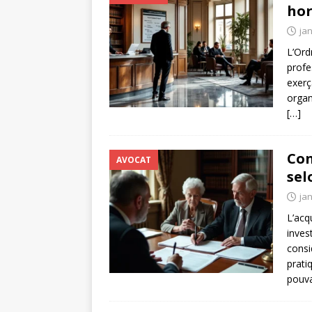
hor
jan
L’Ord
profe
exerç
organ
[…]
Con
AVOCAT
sel
jan
L’acq
inves
consi
prati
pouva