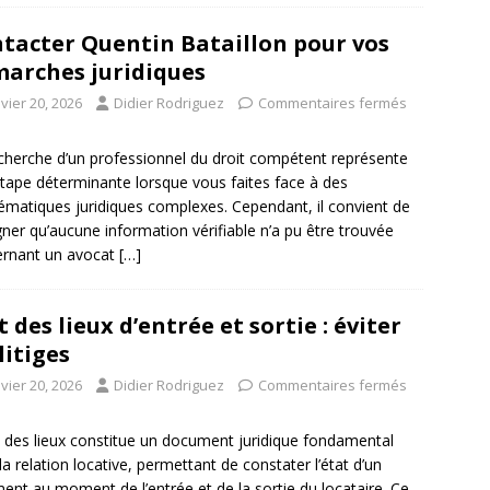
tacter Quentin Bataillon pour vos
arches juridiques
vier 20, 2026
Didier Rodriguez
Commentaires fermés
cherche d’un professionnel du droit compétent représente
tape déterminante lorsque vous faites face à des
ématiques juridiques complexes. Cependant, il convient de
gner qu’aucune information vérifiable n’a pu être trouvée
ernant un avocat
[…]
t des lieux d’entrée et sortie : éviter
 litiges
vier 20, 2026
Didier Rodriguez
Commentaires fermés
t des lieux constitue un document juridique fondamental
la relation locative, permettant de constater l’état d’un
ent au moment de l’entrée et de la sortie du locataire. Ce