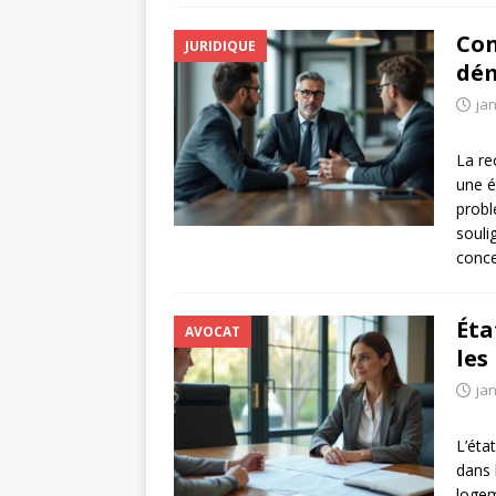
Con
JURIDIQUE
dém
jan
La re
une é
probl
souli
conc
Éta
AVOCAT
les
jan
L’éta
dans 
logem