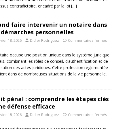
ssus contradictoire, encadré par la loi
[…]
nd faire intervenir un notaire dans
 démarches personnelles
vier 18, 2026
Didier Rodriguez
Commentaires fermés
taire occupe une position unique dans le système juridique
ais, combinant les rôles de conseil, d’authentification et de
isation des actes juridiques. Cette profession réglementée
vient dans de nombreuses situations de la vie personnelle,
it pénal : comprendre les étapes clés
ne défense efficace
vier 18, 2026
Didier Rodriguez
Commentaires fermés