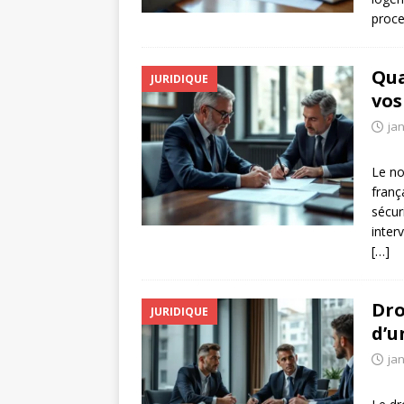
proce
Qua
JURIDIQUE
vos
jan
Le no
franç
sécur
inter
[…]
Dro
JURIDIQUE
d’u
jan