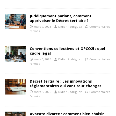
Juridiquement parlant, comment
apprivoiser le Décret tertiaire ?
mars 7, 2026
Didier Rodriguez
Commentaires
fermés
Conventions collectives et OPCO2I : quel
cadre légal
mars 5, 2026
Didier Rodriguez
Commentaires
fermés
Décret tertiaire : Les innovations
réglementaires qui vont tout changer
mars 5, 2026
Didier Rodriguez
Commentaires
fermés
Avocate divorce : comment bien choisir