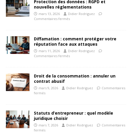
Protection des données : RGPD et
nouvelles réglementations
mars 13, 2026
Didier Rodriguez
Commentaires fermés
Diffamation : comment protéger votre
réputation face aux attaques
mars 11, 2026
Didier Rodriguez
Commentaires fermés
Droit de la consommation : annuler un
contrat abusif
mars 9, 2026
Didier Rodriguez
Commentaires
fermés
Statuts d’entrepreneur : quel modèle
juridique choisir
mars 7, 2026
Didier Rodriguez
Commentaires
fermés