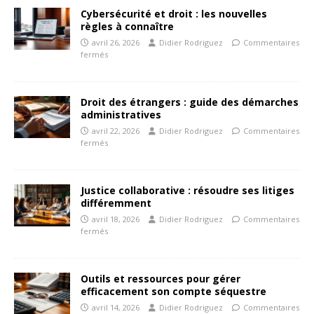
Cybersécurité et droit : les nouvelles
règles à connaître
avril 26, 2026
Didier Rodriguez
Commentaires
fermés
Droit des étrangers : guide des démarches
administratives
avril 22, 2026
Didier Rodriguez
Commentaires
fermés
Justice collaborative : résoudre ses litiges
différemment
avril 18, 2026
Didier Rodriguez
Commentaires
fermés
Outils et ressources pour gérer
efficacement son compte séquestre
avril 14, 2026
Didier Rodriguez
Commentaires