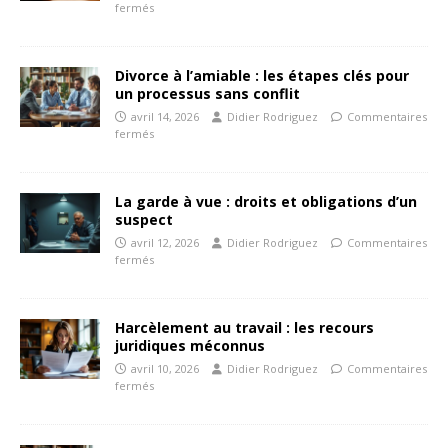
fermés
Divorce à l’amiable : les étapes clés pour
un processus sans conflit
avril 14, 2026
Didier Rodriguez
Commentaires
fermés
La garde à vue : droits et obligations d’un
suspect
avril 12, 2026
Didier Rodriguez
Commentaires
fermés
Harcèlement au travail : les recours
juridiques méconnus
avril 10, 2026
Didier Rodriguez
Commentaires
fermés