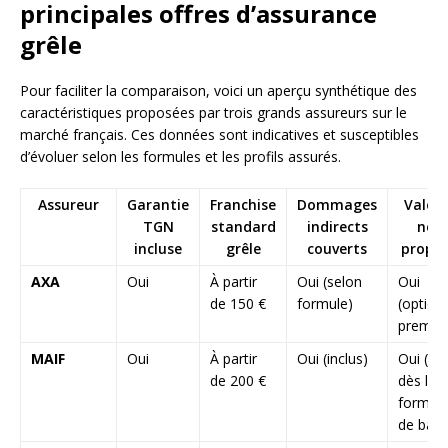
principales offres d’assurance
grêle
Pour faciliter la comparaison, voici un aperçu synthétique des
caractéristiques proposées par trois grands assureurs sur le
marché français. Ces données sont indicatives et susceptibles
d’évoluer selon les formules et les profils assurés.
Assureur
Garantie
Franchise
Dommages
Valeur
TGN
standard
indirects
neu
incluse
grêle
couverts
propo
AXA
Oui
À partir
Oui (selon
Oui
de 150 €
formule)
(option
premiu
MAIF
Oui
À partir
Oui (inclus)
Oui (inc
de 200 €
dès la
formul
de base