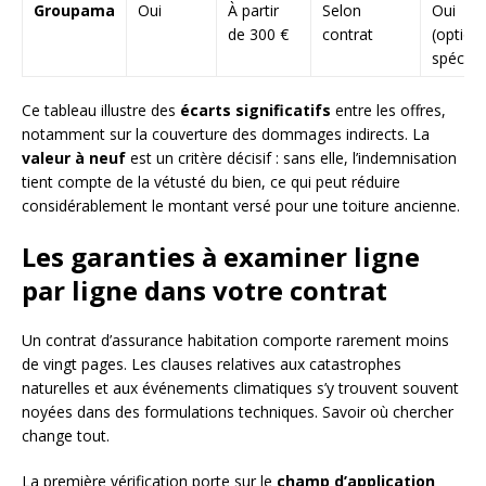
Groupama
Oui
À partir
Selon
Oui
de 300 €
contrat
(option
spécifi
Ce tableau illustre des
écarts significatifs
entre les offres,
notamment sur la couverture des dommages indirects. La
valeur à neuf
est un critère décisif : sans elle, l’indemnisation
tient compte de la vétusté du bien, ce qui peut réduire
considérablement le montant versé pour une toiture ancienne.
Les garanties à examiner ligne
par ligne dans votre contrat
Un contrat d’assurance habitation comporte rarement moins
de vingt pages. Les clauses relatives aux catastrophes
naturelles et aux événements climatiques s’y trouvent souvent
noyées dans des formulations techniques. Savoir où chercher
change tout.
La première vérification porte sur le
champ d’application